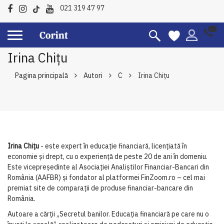
021 319 47 97
Irina Chițu
Pagina principală
Autori
C
Irina Chițu
Irina Chițu
- este expert în educație financiară, licențiată în
economie și drept, cu o experiență de peste 20 de ani în domeniu.
Este vicepreședinte al Asociației Analiștilor Financiar-Bancari din
România (AAFBR) și fondator al platformei FinZoom.ro – cel mai
premiat site de comparații de produse financiar-bancare din
România.
Autoare a cărții „Secretul banilor. Educația financiară pe care nu o