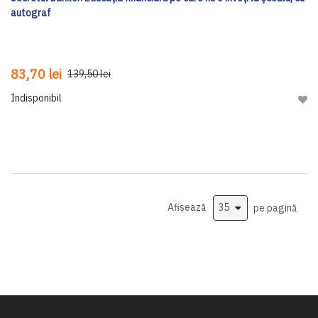
autograf
83,70 lei
139,50 lei
Indisponibil
Adau
Afișează
pe pagină