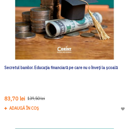
Secretul banilor. Educația financiară pe care nu o înveți la școală
83,70 lei
139,50 lei
ADAUGĂ ÎN COȘ
Adau