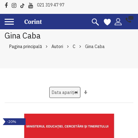
021 319 47 97
Gina Caba
Pagina principală
Autori
C
Gina Caba
Setati
ascendent
-20%