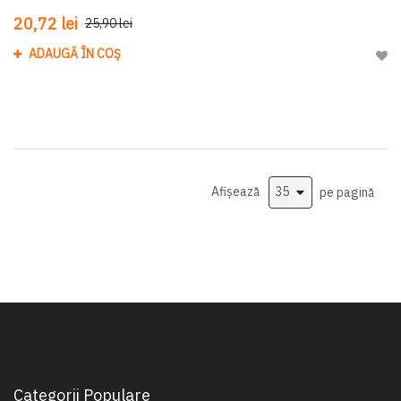
20,72 lei
25,90 lei
ADAUGĂ ÎN COȘ
Adau
Afișează
pe pagină
Categorii Populare