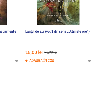
Instrumente
Lanțul de aur (vol.1 din seria „Ultimele ore”)
15,00 lei
73,90 lei
ADAUGĂ ÎN COȘ
Adaugă
Adaugă
la
la
Lista
Lista
de
de
Dorinte
Dorinte