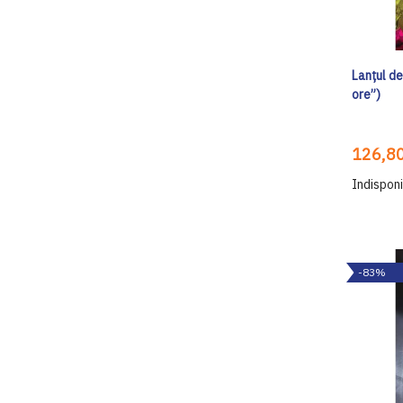
Lanțul de
ore”)
126,80
Indisponi
-83%