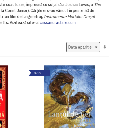
te coautoare, împreună cu soțul său, Joshua Lewis, a
The
la Corint Junior). Cărțile ei s-au vândut în peste 50 de
ntr‑un film de lungmetraj,
Instrumente Mortale: Orașul
etts. Vizitează site-ul
cassandraclare.com
!
Setati
ascendent
-87%