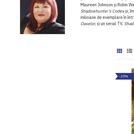
Maureen Johnson și Robin W
Shadowhunter’s Codex
și, î
milioane de exemplare în într
Oaselor
, și un serial TV,
Shad
-20%