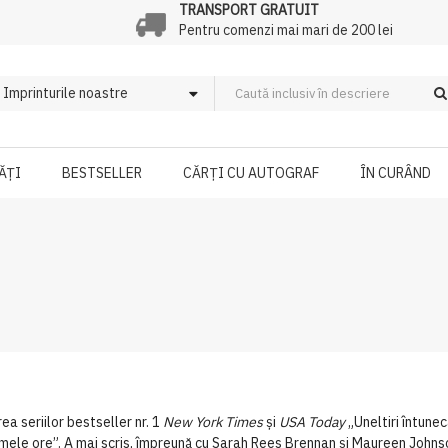
TRANSPORT GRATUIT
Pentru comenzi mai mari de 200 lei
ĂȚI
BESTSELLER
CĂRȚI CU AUTOGRAF
ÎN CURÂND
a seriilor bestseller nr. 1
New York Times
și
USA Today
„Uneltiri întune
imele ore”. A mai scris, împreună cu Sarah Rees Brennan și Maureen Johns