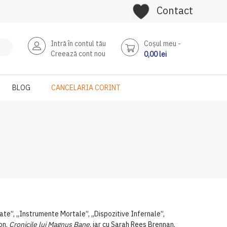
Contact
Intră în contul tău
Coşul meu
Creează cont nou
0,00 lei
BLOG
CANCELARIA CORINT
cate”, „Instrumente Mortale”, „Dispozitive Infernale”,
on,
Cronicile lui Magnus Bane
, iar cu Sarah Rees Brennan,