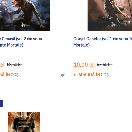
 Cenușă (vol.2 din seria
Orașul Oaselor (vol.1 din seria 
nte Mortale)
Mortale)
ei
10,00 lei
58,50 lei
63,50 lei
GĂ ÎN COȘ
ADAUGĂ ÎN COȘ
Adaugă
la
Lista
de
Dorinte