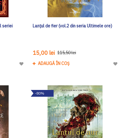
 seriei
Lanţul de fier (vol.2 din seria Ultimele ore)
15,00 lei
115,50 lei
ADAUGĂ ÎN COȘ
Adaugă
Adaugă
la
la
Lista
Lista
de
de
-80%
Dorinte
Dorinte