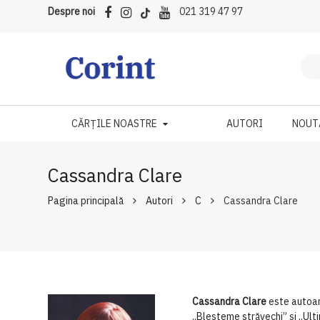
Despre noi
021 319 47 97
CĂRȚILE NOASTRE
AUTORI
NOUT
Cassandra Clare
Pagina principală
Autori
C
Cassandra Clare
Cassandra Clare
este autoare
„Blesteme străvechi” și „Ult