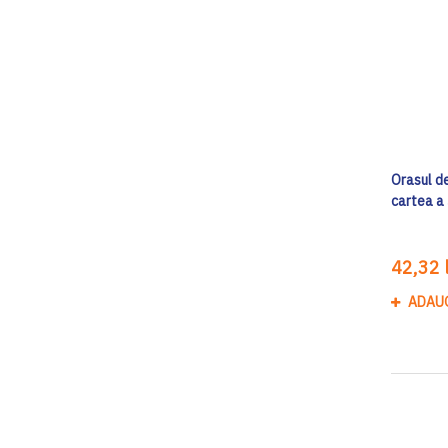
Orasul d
cartea a
42,32 l
ADAU