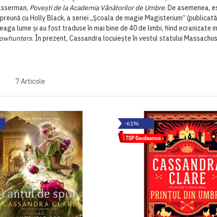
asserman,
Povești de la Academia Vânătorilor de Umbre
. De asemenea, es
mpreună cu Holly Black, a seriei „Școala de magie Magisterium” (publicată 
eaga lume și au fost traduse în mai bine de 40 de limbi, fiind ecranizate i
owhunters
. În prezent, Cassandra locuiește în vestul statului Massachus
7
Articole
-61%