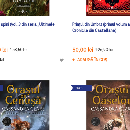
 spini (vol. 3 din seria „Ultimele
Prințul din Umbră (primul volum al
Cronicile din Castellane)
 lei
50,00 lei
158,50 lei
126,90 lei
bil
ADAUGĂ ÎN COȘ
Adaugă
la
Lista
de
-84%
Dorinte