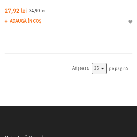
27,92 lei
34,90 lei
ADAUGĂ ÎN COȘ
Adau
Afișează
pe pagină