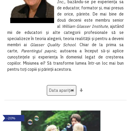
Inc.,
bazându-se pe experienţa sa
de educator, formator şi, mai presus
de orice, părinte. De mai bine de
două decenii este membru senior
al
William Glasser Institute
, ajutând
mii de educatori şi alte categorii profesionale să se
specializeze în teoria alegerii, teoria realităţii şi pentru a deveni
membri ai
Glasser Quality School
. Chiar de la prima sa
carte,
Parentingul paşnic
, autoarea a început să-şi aplice
cunoştinţele şi experienţa în domeniul legat de creşterea
copiilor. Misiunea ei? Să transforme lumea într-un loc mai bun
pentru toţi copiii şi părinţii acestora.
Setati
ascendent
-20%