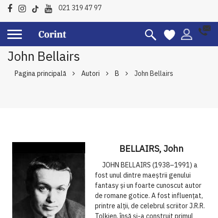
021 319 47 97
John Bellairs
Pagina principală
Autori
B
John Bellairs
BELLAIRS, John
JOHN BELLAIRS (1938–1991) a
fost unul dintre maeștrii genului
fantasy și un foarte cunoscut autor
de romane gotice. A fost influențat,
printre alții, de celebrul scriitor J.R.R.
Tolkien, însă și-a construit primul