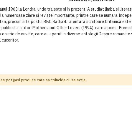
l 1963 la Londra, unde traieste si in prezent. A studiat limba si litera
t la numeroase ziare si reviste importante, printre care se numara Inde
tan, precum si la postul BBC Radio 4.Talentata scriitoare britanica este
 a publicului cititor: Mothers and Other Lovers (1994) care a primit Prem
s o serie de nuvele, care au aparut in diverse antologii.Despre romanele 
 cuceritor.
 se pot gasi produse care sa coincida cu selectia.