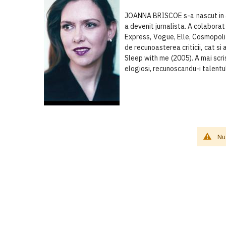
JOANNA BRISCOE s-a nascut in anu
a devenit jurnalista. A colabora
Express, Vogue, Elle, Cosmopoli
de recunoasterea criticii, cat si
Sleep with me (2005). A mai scri
elogiosi, recunoscandu-i talentul
Nu