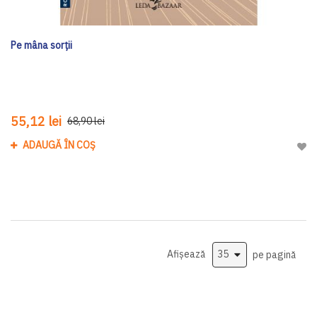
Pe mâna sorții
55,12 lei
68,90 lei
ADAUGĂ ÎN COȘ
Adau
Afișează
pe pagină