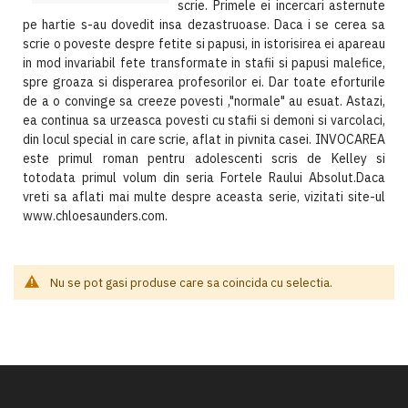
scrie. Primele ei incercari asternute
pe hartie s-au dovedit insa dezastruoase. Daca i se cerea sa
scrie o poveste despre fetite si papusi, in istorisirea ei apareau
in mod invariabil fete transformate in stafii si papusi malefice,
spre groaza si disperarea profesorilor ei. Dar toate eforturile
de a o convinge sa creeze povesti ,"normale" au esuat. Astazi,
ea continua sa urzeasca povesti cu stafii si demoni si varcolaci,
din locul special in care scrie, aflat in pivnita casei. INVOCAREA
este primul roman pentru adolescenti scris de Kelley si
totodata primul volum din seria Fortele Raului Absolut.Daca
vreti sa aflati mai multe despre aceasta serie, vizitati site-ul
www.chloesaunders.com.
Nu se pot gasi produse care sa coincida cu selectia.