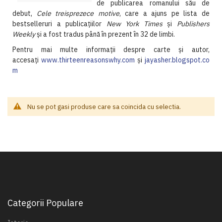
de publicarea romanului său de
debut,
Cele treisprezece motive
, care a ajuns pe lista de
bestselleruri a publicaţiilor
New York Times
şi
Publishers
Weekly
şi a fost tradus până în prezent în 32 de limbi.
Pentru mai multe informaţii despre carte şi autor,
accesaţi
www.thirteenreasonswhy.com
şi
jayasher.blogspot.co
m
Nu se pot gasi produse care sa coincida cu selectia.
Categorii Populare