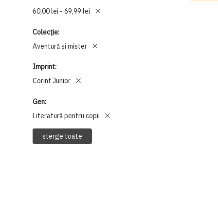
60,00 lei - 69,99 lei
Colecție
Aventură și mister
Imprint
Corint Junior
Gen
Literatură pentru copii
sterge toate