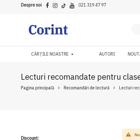
Despre noi
021 319 47 97
CĂRȚILE NOASTRE
AUTORI
NOUT
Lecturi recomandate pentru clasel
Pagina principală
Recomandări de lectură
Lecturi re
Nu
Discount