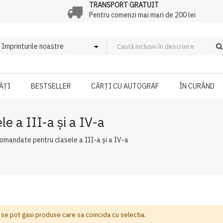
TRANSPORT GRATUIT
Pentru comenzi mai mari de 200 lei
ĂȚI
BESTSELLER
CĂRȚI CU AUTOGRAF
ÎN CURÂND
e a III-a şi a IV-a
comandate pentru clasele a III-a şi a IV-a
 se pot gasi produse care sa coincida cu selectia.