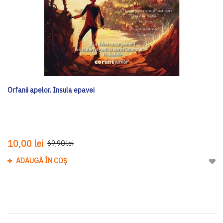
Orfanii apelor. Insula epavei
10,00 lei
69,90 lei
ADAUGĂ ÎN COȘ
Adau