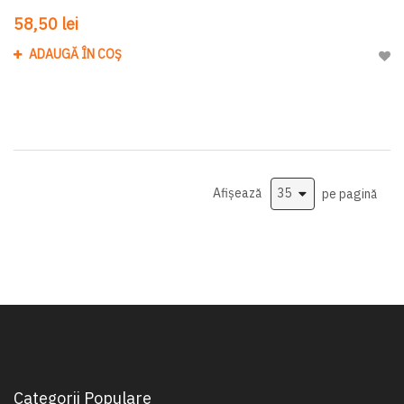
58,50 lei
ADAUGĂ ÎN COȘ
Adau
Afișează
pe pagină
Categorii Populare