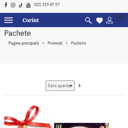
021 319 47 97
Pachete
Pagina principală
Promoții
Pachete
Setati
ascendent