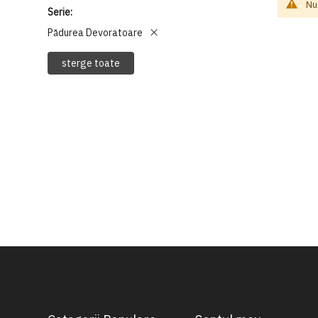
Nu
Serie
Pădurea Devoratoare
sterge toate