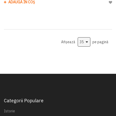
ADAUGĂ ÎN COȘ
Adau
Afișează
pe pagină
Categorii Populare
Istorie