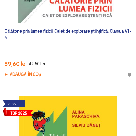
Călătorie prin lumea fizicii. Caiet de explorare științifică. Clasa a VI-
a
39,60 lei
49,50 lei
ADAUGĂ ÎN COȘ
Adau
-20%