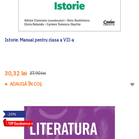
Istorie. Manual pentru clasa a VII-a
30,32 lei
37,90 lei
ADAUGĂ ÎN COȘ
Adau
-20%