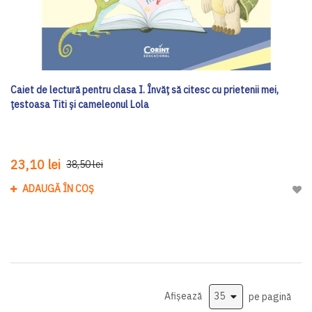
Caiet de lectură pentru clasa I. Învăț să citesc cu prietenii mei,
țestoasa Titi și cameleonul Lola
23,10 lei
38,50 lei
ADAUGĂ ÎN COȘ
Adau
Afișează
pe pagină