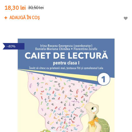
18,30 lei
30,50 lei
ADAUGĂ ÎN COȘ
Adau
-40%