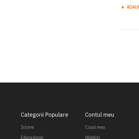
ADAU
Categorii Populare
Contul meu
Istorie
Coșul meu
Educațional
Wishlist