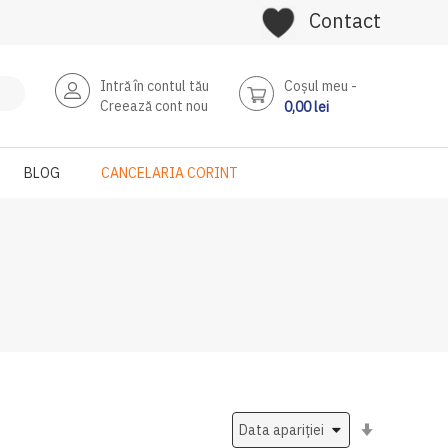
Contact
Intră în contul tău
Coşul meu
Creează cont nou
0,00 lei
BLOG
CANCELARIA CORINT
Setati
ascendent