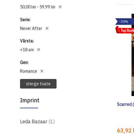
50,00 lei - 59,99 lei
Serie
-20%
Never After
Vârsta
+18 ani
Gen
Romance
sterge toate
Imprint
Scarred (
produs
Leda Bazaar
1
63,92 l