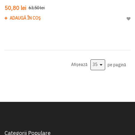
50,80 lei
63,50 lei
ADAUGĂ ÎN COȘ
Adau
Afișează
pe pagină
Categorii Populare