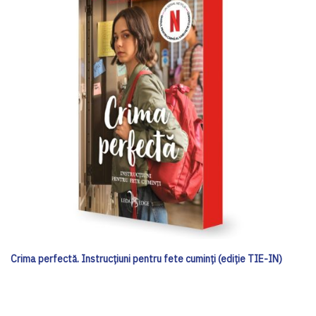
Crima perfectă. Instrucțiuni pentru fete cuminți (ediție TIE-IN)