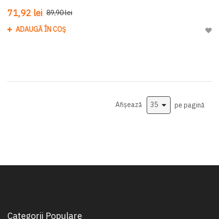
71,92 lei
89,90 lei
ADAUGĂ ÎN COȘ
Adau
Afișează
pe pagină
Categorii Populare