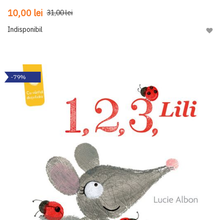
10,00 lei
31,00 lei
Indisponibil
Adau
-79%