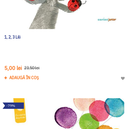
1, 2, 3 Lili
5,00 lei
23,50 lei
ADAUGĂ ÎN COȘ
Adau
-79%