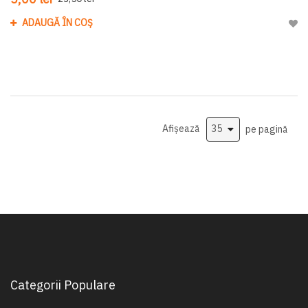
ADAUGĂ ÎN COȘ
Adau
Afișează
pe pagină
Categorii Populare