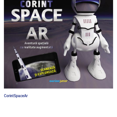
CorintSpaceAr