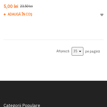
5,00 lei
23,50 lei
ADAUGĂ ÎN COȘ
Adau
Afișează
pe pagină
Categorii Populare