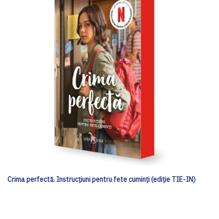
Crima perfectă. Instrucțiuni pentru fete cuminți (ediție TIE-IN)