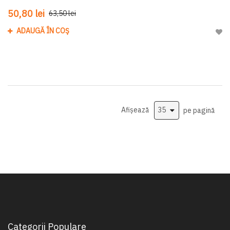
50,80 lei
63,50 lei
ADAUGĂ ÎN COȘ
Adau
Afișează
pe pagină
Categorii Populare