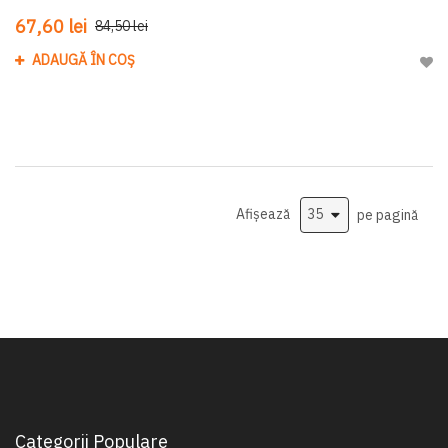
67,60 lei
84,50 lei
ADAUGĂ ÎN COȘ
Adau
Afișează
pe pagină
Categorii Populare