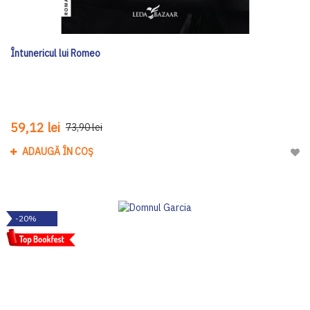
Întunericul lui Romeo
59,12 lei
73,90 lei
ADAUGĂ ÎN COȘ
Adau
-20%