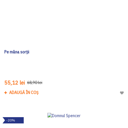
Pe mâna sorții
55,12 lei
68,90 lei
ADAUGĂ ÎN COȘ
Adau
-20%