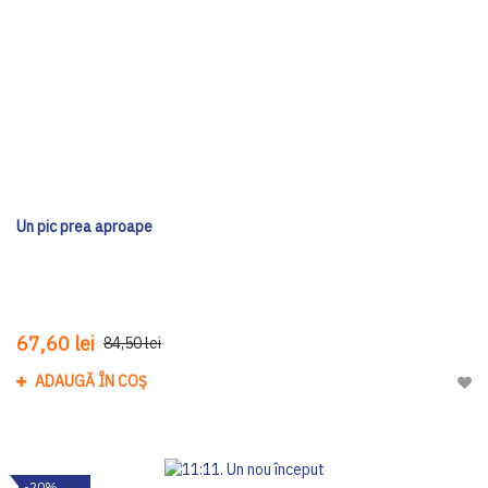
Un pic prea aproape
67,60 lei
84,50 lei
ADAUGĂ ÎN COȘ
Adau
-20%