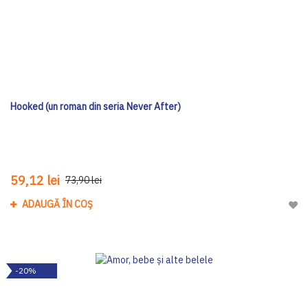
Hooked (un roman din seria Never After)
59,12 lei
73,90 lei
ADAUGĂ ÎN COȘ
Adau
-20%