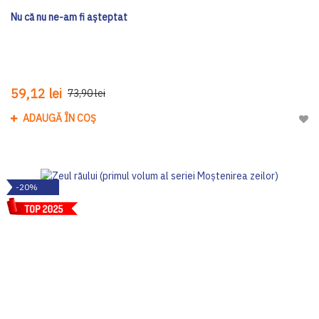
Nu că nu ne-am fi așteptat
59,12 lei
73,90 lei
ADAUGĂ ÎN COȘ
Adau
-20%