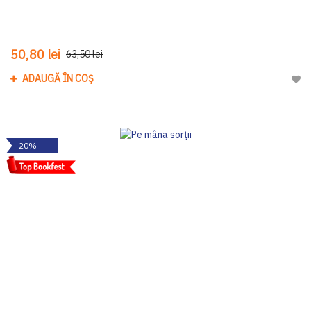
50,80 lei
63,50 lei
ADAUGĂ ÎN COȘ
Adau
-20%