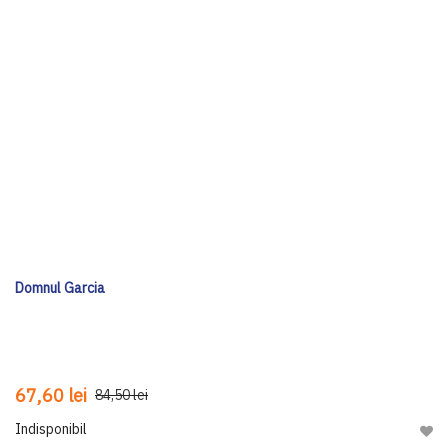
Domnul Garcia
67,60 lei
84,50 lei
Indisponibil
Adau