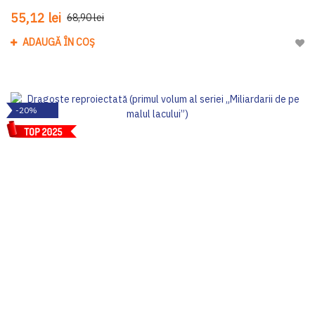
55,12 lei
68,90 lei
ADAUGĂ ÎN COȘ
Adau
-20%