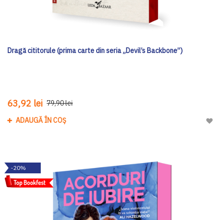
Dragă cititorule (prima carte din seria „Devil’s Backbone”)
63,92 lei
79,90 lei
ADAUGĂ ÎN COȘ
Adau
-20%