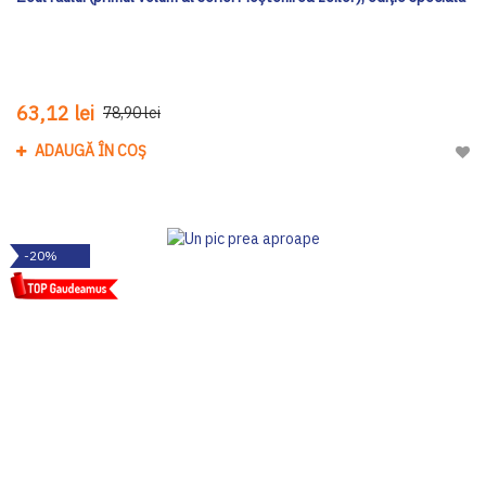
63,12 lei
78,90 lei
ADAUGĂ ÎN COȘ
Adau
-20%