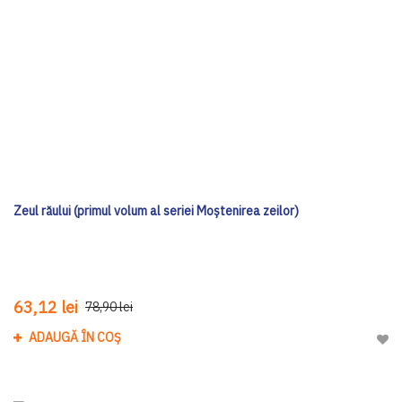
Zeul răului (primul volum al seriei Moștenirea zeilor)
63,12 lei
78,90 lei
ADAUGĂ ÎN COȘ
Adau