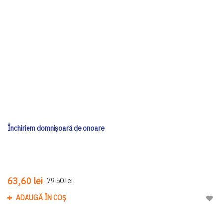
Închiriem domnișoară de onoare
63,60 lei
79,50 lei
ADAUGĂ ÎN COȘ
Adau