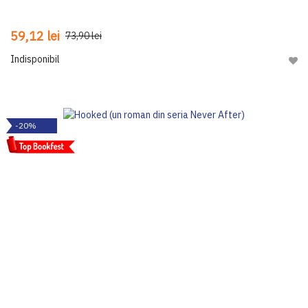
59,12 lei
73,90 lei
Indisponibil
Adau
-20%