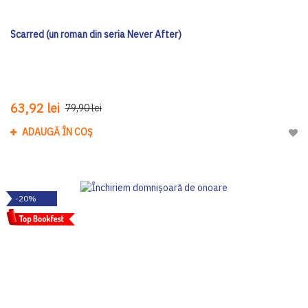
Scarred (un roman din seria Never After)
63,92 lei
79,90 lei
ADAUGĂ ÎN COȘ
Adau
-20%