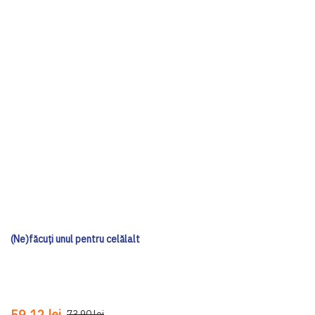
(Ne)făcuți unul pentru celălalt
59,12 lei
73,90 lei