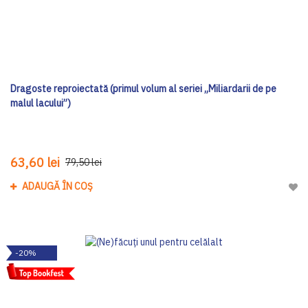
Dragoste reproiectată (primul volum al seriei „Miliardarii de pe
malul lacului”)
63,60 lei
79,50 lei
ADAUGĂ ÎN COȘ
Adau
-20%