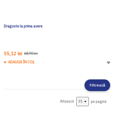
Dragoste la prima avere
55,12 lei
68,90 lei
ADAUGĂ ÎN COȘ
Adau
Filtrează
Afișează
pe pagină