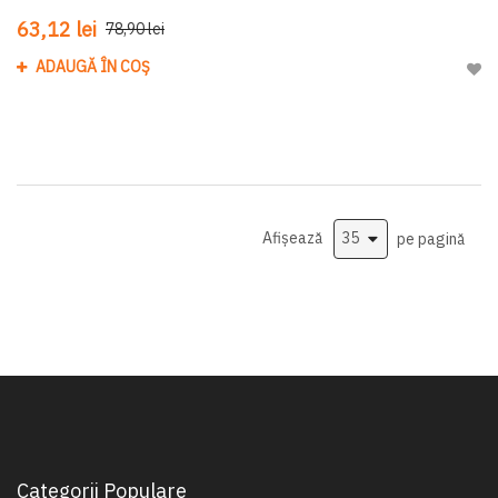
63,12 lei
78,90 lei
ADAUGĂ ÎN COȘ
Adau
Afișează
pe pagină
Categorii Populare