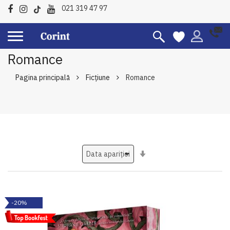
021 319 47 97
Romance
Pagina principală
Ficțiune
Romance
Setati
ascendent
-20%