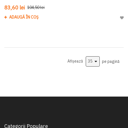
83,60 lei
104,50 lei
ADAUGĂ ÎN COȘ
Adau
Afișează
pe pagină
Categorii Populare