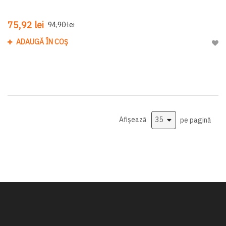
75,92 lei
94,90 lei
ADAUGĂ ÎN COȘ
Adau
Afișează
pe pagină