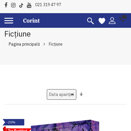
021 319 47 97
Ficțiune
Pagina principală
Ficțiune
Setati
ascendent
-20%