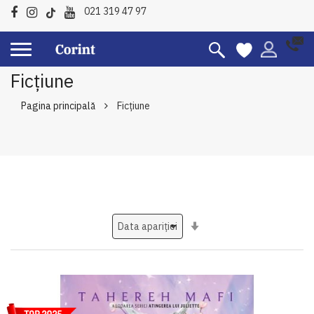
021 319 47 97
Ficțiune
Pagina principală
Ficțiune
Setati
ascendent