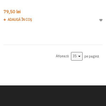
79,50 lei
ADAUGĂ ÎN COȘ
Adau
Afișează
pe pagină