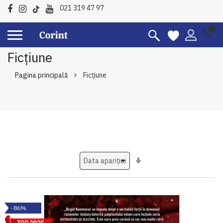
021 319 47 97
Ficțiune
Pagina principală
Ficțiune
Setati
ascendent
-86%