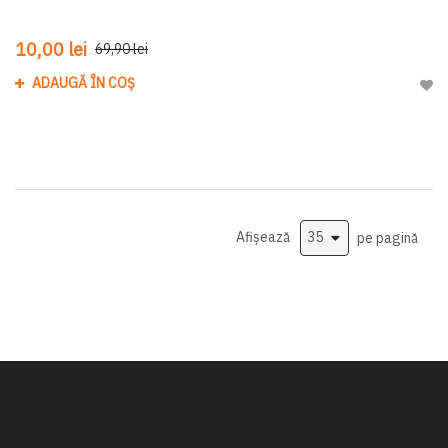
10,00 lei
69,90 lei
ADAUGĂ ÎN COȘ
Adau
Afișează
pe pagină