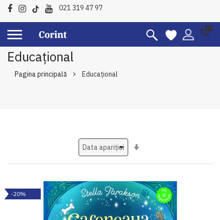
021 319 47 97
Educațional
Pagina principală
Educațional
Setati
ascendent
-20%