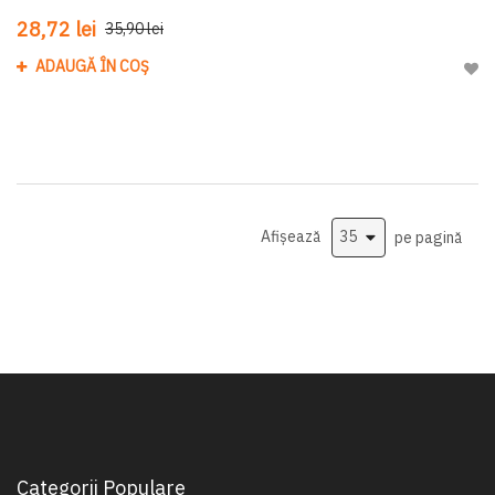
28,72 lei
35,90 lei
ADAUGĂ ÎN COȘ
Adau
Afișează
pe pagină
Categorii Populare