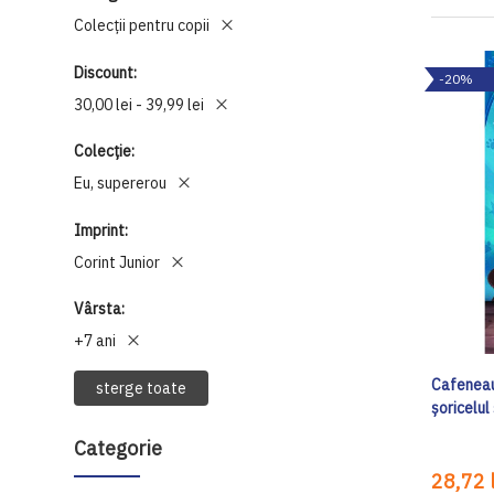
Colecții pentru copii
Discount
-20%
30,00 lei - 39,99 lei
Colecție
Eu, supererou
Imprint
Corint Junior
Vârsta
+7 ani
Cafeneau
sterge toate
șoricelu
Categorie
28,72 l