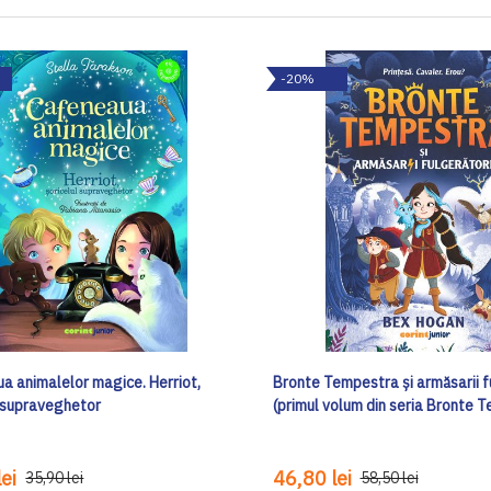
-20%
a animalelor magice. Herriot,
Bronte Tempestra și armăsarii f
l supraveghetor
(primul volum din seria Bronte 
ei
46,80 lei
35,90 lei
58,50 lei