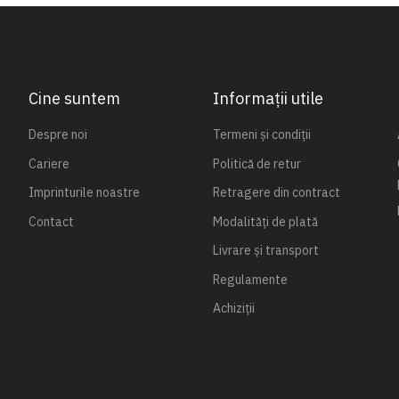
Cine suntem
Informații utile
Despre noi
Termeni și condiții
Cariere
Politică de retur
Imprinturile noastre
Retragere din contract
Contact
Modalități de plată
Livrare și transport
Regulamente
Achiziții