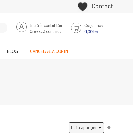
Contact
Intră în contul tău
Coşul meu
Creează cont nou
0,00 lei
BLOG
CANCELARIA CORINT
Setati
ascendent