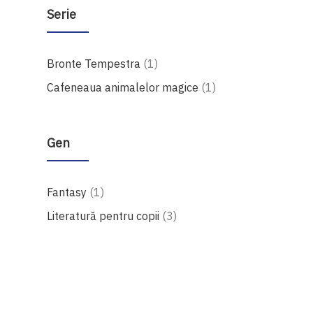
Serie
produs
Bronte Tempestra
1
produs
Cafeneaua animalelor magice
1
Gen
produs
Fantasy
1
produse
Literatură pentru copii
3