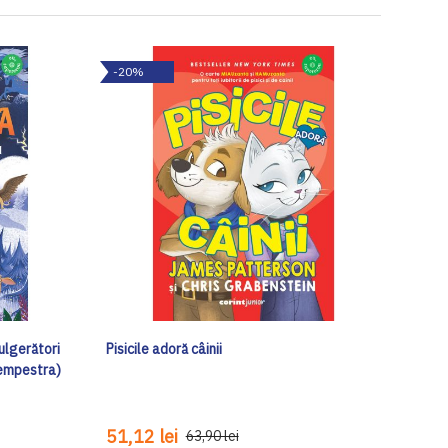
-20%
ulgerători
Pisicile adoră câinii
Tempestra)
51,12 lei
63,90 lei