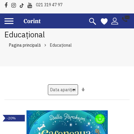
021 319 47 97
Educațional
Pagina principală
Educațional
Setati
ascendent
-20%