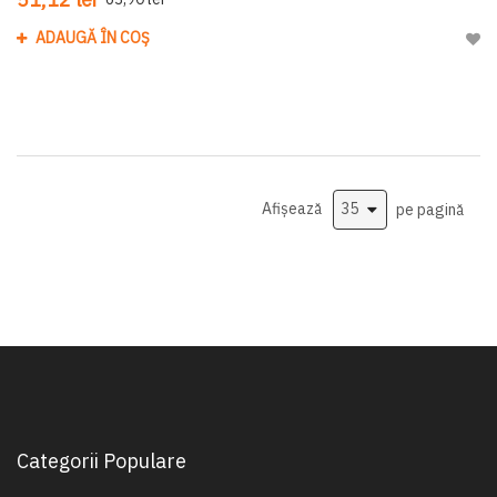
ADAUGĂ ÎN COȘ
Adau
Afișează
pe pagină
Categorii Populare