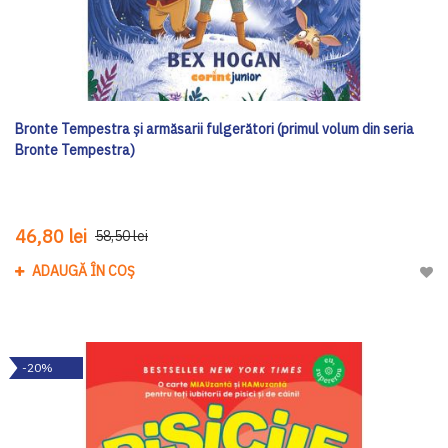
Bronte Tempestra și armăsarii fulgerători (primul volum din seria
Bronte Tempestra)
46,80 lei
58,50 lei
ADAUGĂ ÎN COȘ
Adau
-20%