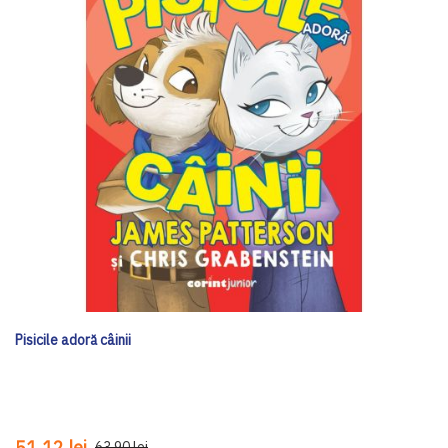
Pisicile adoră câinii
51,12 lei
63,90 lei