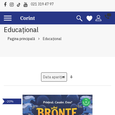
021 319 47 97
Educațional
Pagina principală
Educațional
Setati
ascendent
-20%