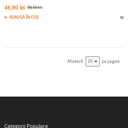
46,80 lei
58,50 lei
ADAUGĂ ÎN COȘ
Adau
Afișează
pe pagină
Categorii Populare