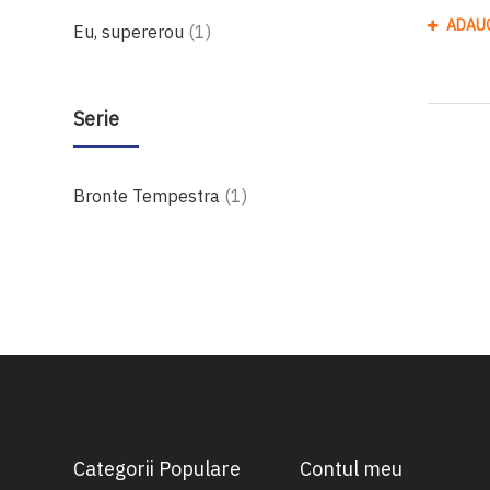
ADAU
produs
Eu, supererou
1
Serie
produs
Bronte Tempestra
1
Categorii Populare
Contul meu