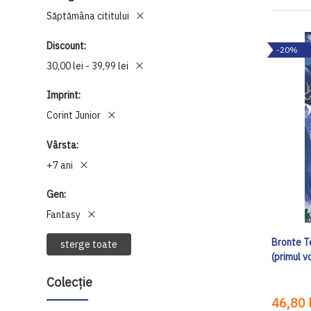
Săptămâna cititului
Discount
-20%
30,00 lei - 39,99 lei
Imprint
Corint Junior
Vârsta
+7 ani
Gen
Fantasy
Bronte T
sterge toate
(primul 
Colecție
46,80 l