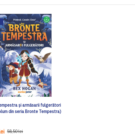
empestra și armăsarii fulgerători
volum din seria Bronte Tempestra)
ei
58,50 lei