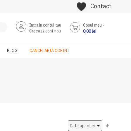
Contact
Intră în contul tău
Coşul meu
Creează cont nou
0,00 lei
BLOG
CANCELARIA CORINT
Setati
ascendent