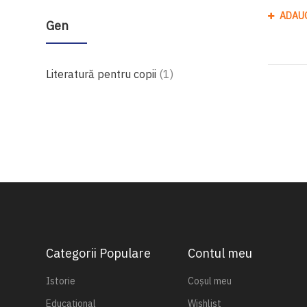
ADAU
Gen
produs
Literatură pentru copii
1
Categorii Populare
Contul meu
Istorie
Coșul meu
Educațional
Wishlist