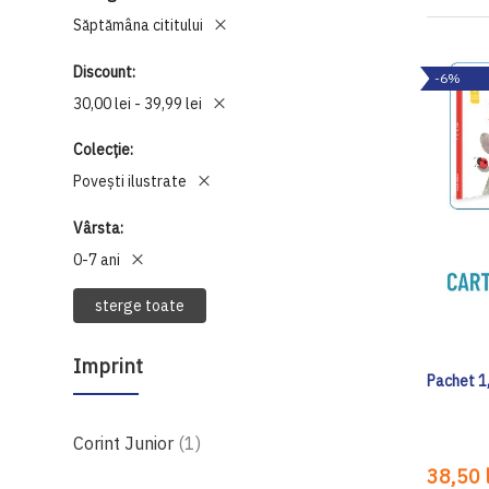
Săptămâna cititului
Discount
-6%
30,00 lei - 39,99 lei
Colecție
Povești ilustrate
Vârsta
0-7 ani
sterge toate
Imprint
Pachet 1, 
produs
Corint Junior
1
38,50 l