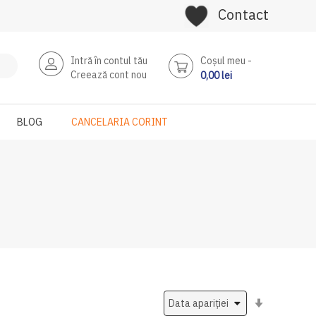
Contact
Intră în contul tău
Coşul meu
Creează cont nou
0,00 lei
BLOG
CANCELARIA CORINT
Setati
ascendent