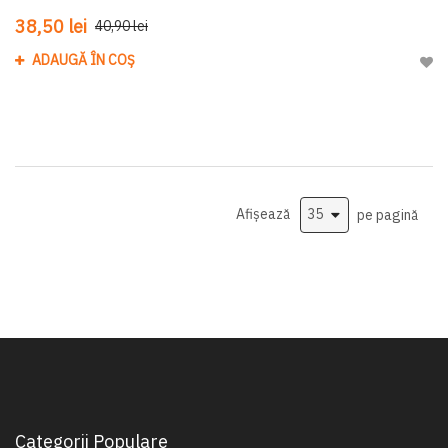
38,50 lei
40,90 lei
ADAUGĂ ÎN COȘ
Adau
Afișează
pe pagină
Categorii Populare