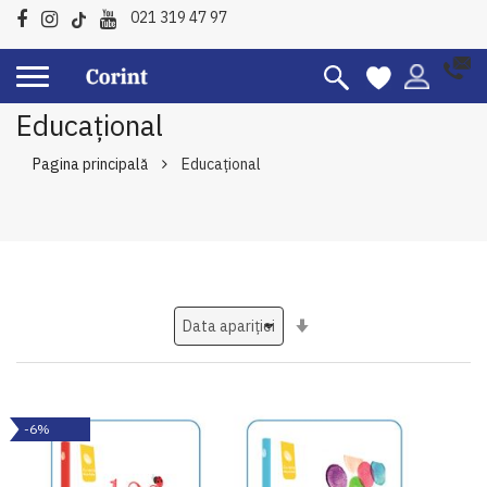
021 319 47 97
Educațional
Pagina principală
Educațional
Setati
ascendent
-6%