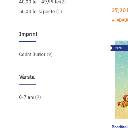
produse
40,00 lei
-
49,99 lei
2
37,20 l
produs
50,00 lei
si peste
1
ADAU
Imprint
-20%
produse
Corint Junior
9
Vârsta
produse
0-7 ani
9
Bondărel ș