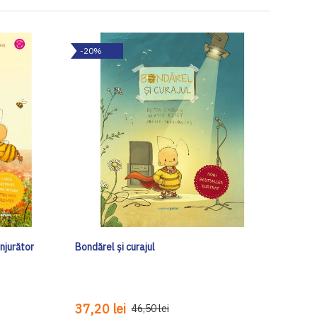
-20%
njurător
Bondărel și curajul
37,20 lei
46,50 lei