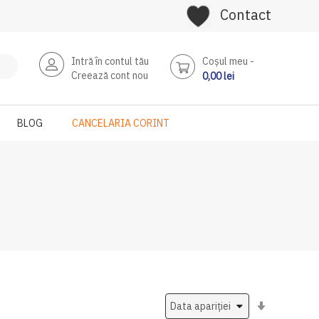
Contact
Intră în contul tău
Coşul meu
Creează cont nou
0,00 lei
BLOG
CANCELARIA CORINT
Setati
ascendent