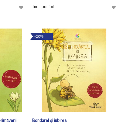
Indisponibil
Adaugă
Adaugă
la
la
Lista
Lista
de
de
-20%
Dorinte
Dorinte
rimăverii
Bondărel și iubirea