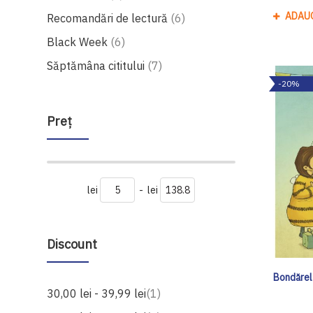
ADAU
produse
Recomandări de lectură
6
produse
Black Week
6
produse
Săptămâna cititului
7
-20%
Preţ
lei
-
lei
Discount
Bondărel 
produs
30,00 lei
-
39,99 lei
1