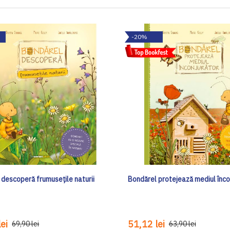
-20%
 descoperă frumusețile naturii
Bondărel protejează mediul înco
ei
51,12 lei
69,90 lei
63,90 lei