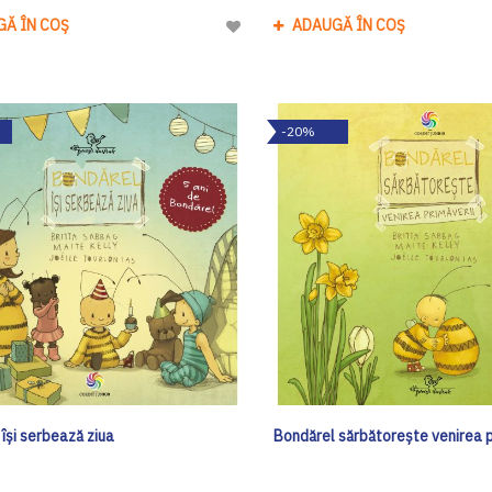
GĂ ÎN COȘ
ADAUGĂ ÎN COȘ
Adaugă
la
Lista
de
-20%
Dorinte
își serbează ziua
Bondărel sărbătorește venirea p