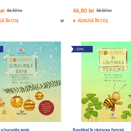
ei
46,80 lei
46,50 lei
58,50 lei
GĂ ÎN COȘ
ADAUGĂ ÎN COȘ
Adaugă
la
Lista
de
-20%
Dorinte
i bucuriile iernii
Bondărel în căutarea fericirii