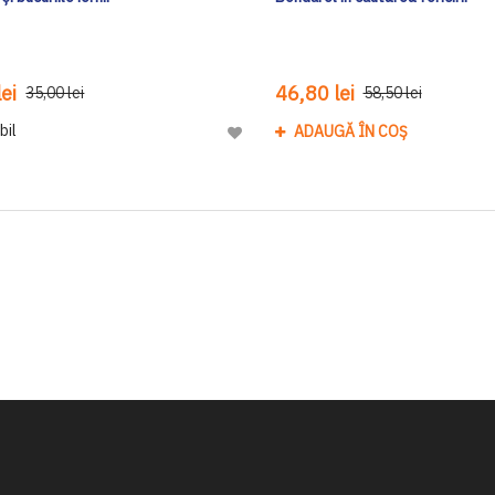
ei
46,80 lei
35,00 lei
58,50 lei
bil
ADAUGĂ ÎN COȘ
Adaugă
la
Lista
de
Dorinte