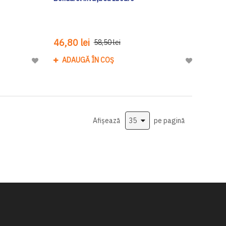
46,80 lei
58,50 lei
ADAUGĂ ÎN COȘ
Adaugă
Adaugă
la
la
Lista
Lista
de
de
Dorinte
Dorinte
Afișează
pe pagină