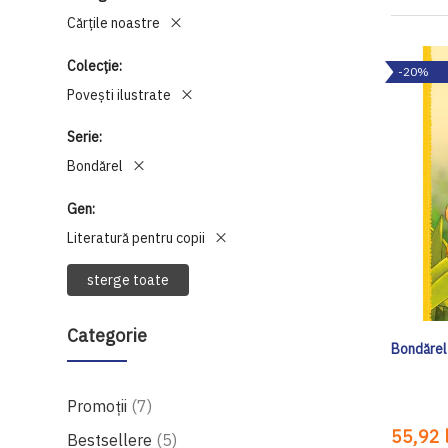
Cărţile noastre
Colecție
-20%
Povești ilustrate
Serie
Bondărel
Gen
Literatură pentru copii
sterge toate
Categorie
Bondărel
produse
Promoții
7
55,92 l
produse
Bestsellere
5