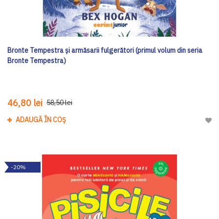
Bronte Tempestra și armăsarii fulgerători (primul volum din seria
Bronte Tempestra)
46,80 lei
58,50 lei
ADAUGĂ ÎN COȘ
Adau
-20%