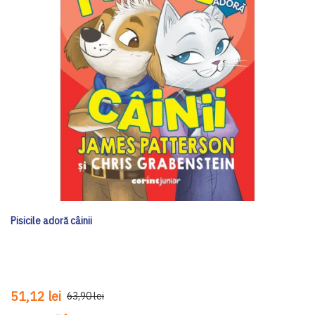
Pisicile adoră câinii
51,12 lei
63,90 lei