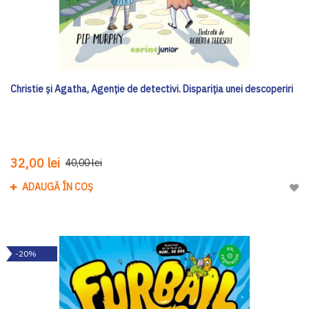
Christie și Agatha, Agenție de detectivi. Dispariția unei descoperiri
32,00 lei
40,00 lei
ADAUGĂ ÎN COȘ
Adau
-20%