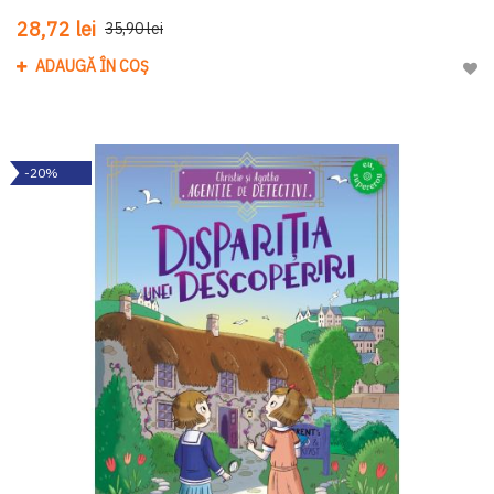
28,72 lei
35,90 lei
ADAUGĂ ÎN COȘ
Adau
-20%