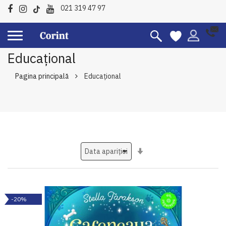
021 319 47 97
Educațional
Pagina principală
Educațional
Setati
ascendent
-20%