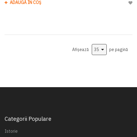
ADAUGĂ ÎN COȘ
Adau
Afișează
pe pagină
Categorii Populare
Istorie