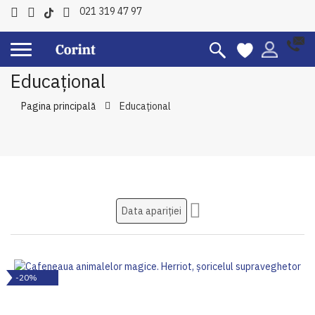
021 319 47 97
Educațional
Pagina principală
Educațional
Setati
ascendent
-20%