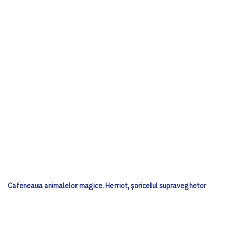
Cafeneaua animalelor magice. Herriot, șoricelul supraveghetor