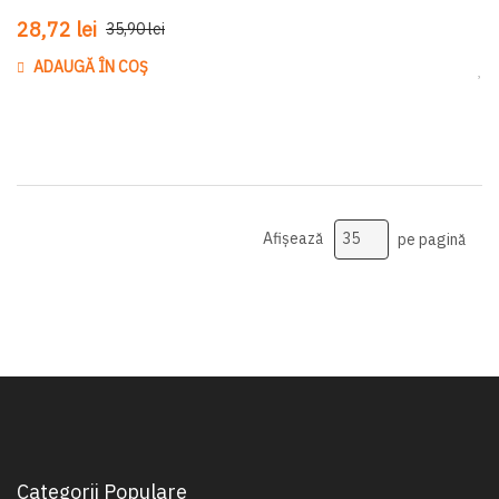
28,72 lei
35,90 lei
ADAUGĂ ÎN COȘ
Ada
Afișează
pe pagină
Categorii Populare