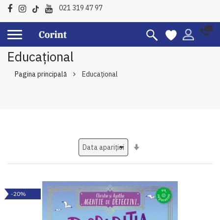
021 319 47 97
Educațional
Pagina principală
Educațional
Setati
ascendent
-20%