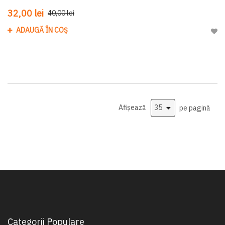
32,00 lei
40,00 lei
ADAUGĂ ÎN COȘ
Adau
Afișează
pe pagină
Categorii Populare