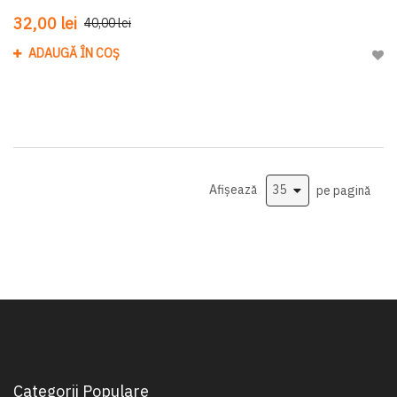
32,00 lei
40,00 lei
ADAUGĂ ÎN COȘ
Adau
Afișează
pe pagină
Categorii Populare