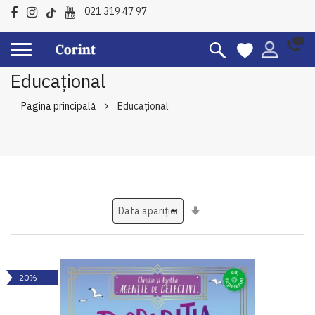
021 319 47 97
Educațional
Pagina principală
Educațional
Setati
ascendent
-20%