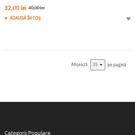
32,00 lei
40,00 lei
ADAUGĂ ÎN COȘ
Adau
Afișează
pe pagină
Categorii Populare