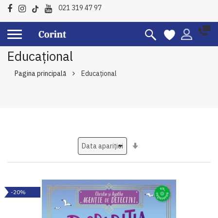
021 319 47 97
Educațional
Pagina principală
Educațional
Setati
ascendent
-20%