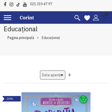
021 319 47 97
Educațional
Pagina principală
Educațional
Setati
ascendent
-20%