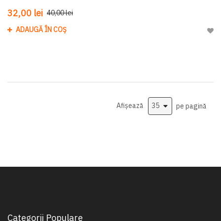
32,00 lei
40,00 lei
ADAUGĂ ÎN COȘ
Adau
Afișează
pe pagină
Categorii Populare