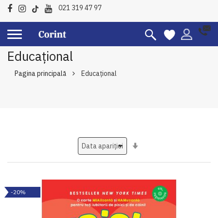
021 319 47 97
Educațional
Pagina principală
Educațional
Setati
ascendent
-20%