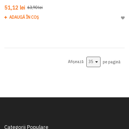
51,12 lei
63,90 lei
ADAUGĂ ÎN COȘ
Adau
Afișează
pe pagină
Categorii Populare