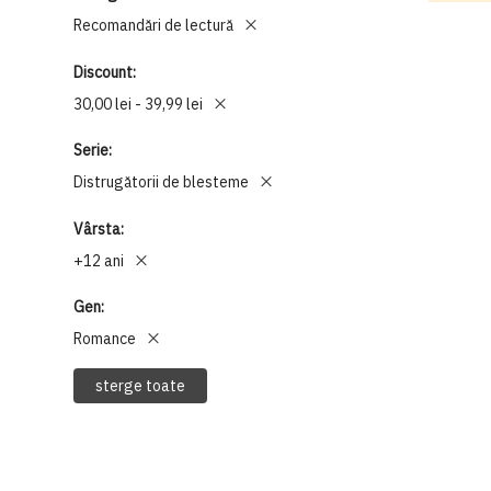
Recomandări de lectură
Discount
30,00 lei - 39,99 lei
Serie
Distrugătorii de blesteme
Vârsta
+12 ani
Gen
Romance
sterge toate