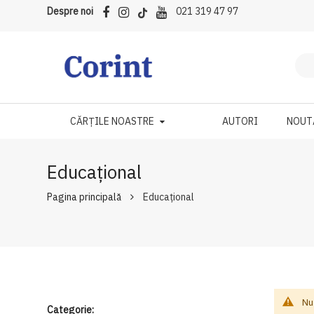
Despre noi
021 319 47 97
CĂRȚILE NOASTRE
AUTORI
NOUT
Educațional
Pagina principală
Educațional
Nu
Categorie