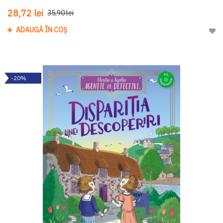
28,72 lei
35,90 lei
ADAUGĂ ÎN COȘ
Adau
-20%