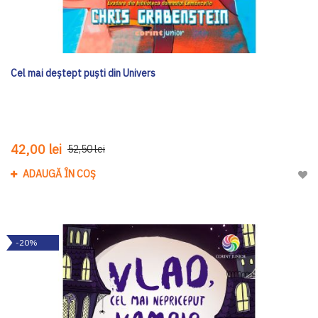
Cel mai deștept puști din Univers
42,00 lei
52,50 lei
ADAUGĂ ÎN COȘ
Adau
-20%