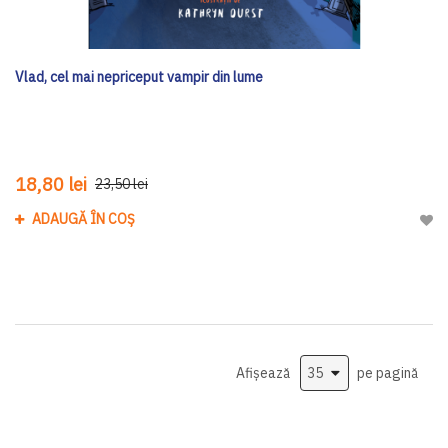
Vlad, cel mai nepriceput vampir din lume
18,80 lei
23,50 lei
ADAUGĂ ÎN COȘ
Adau
Afișează
pe pagină