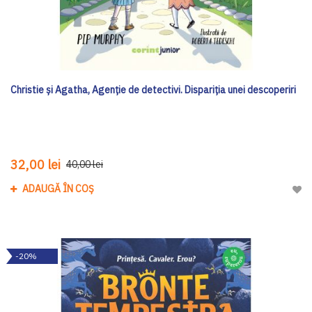
Christie și Agatha, Agenție de detectivi. Dispariția unei descoperiri
32,00 lei
40,00 lei
ADAUGĂ ÎN COȘ
Adau
-20%