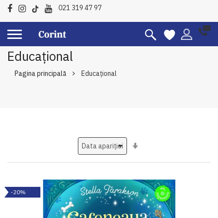
021 319 47 97
Educațional
Pagina principală
Educațional
Setati
ascendent
-20%