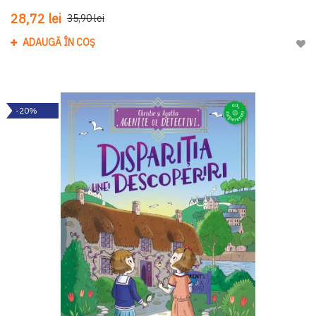
28,72 lei
35,90 lei
ADAUGĂ ÎN COȘ
Adau
-20%