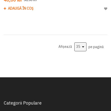
ADAUGĂ ÎN COȘ
Adau
Afișează
pe pagină
Categorii Populare