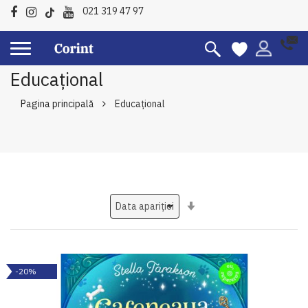
021 319 47 97
Educațional
Pagina principală
Educațional
Setati
ascendent
-20%