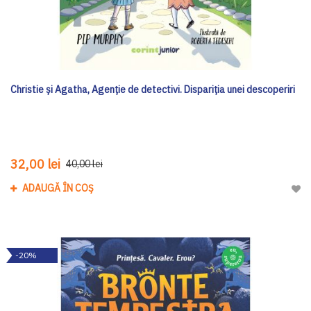
Christie și Agatha, Agenție de detectivi. Dispariția unei descoperiri
32,00 lei
40,00 lei
ADAUGĂ ÎN COȘ
Adau
-20%