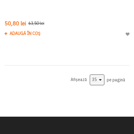
50,80 lei
63,50 lei
ADAUGĂ ÎN COȘ
Adau
Afișează
pe pagină