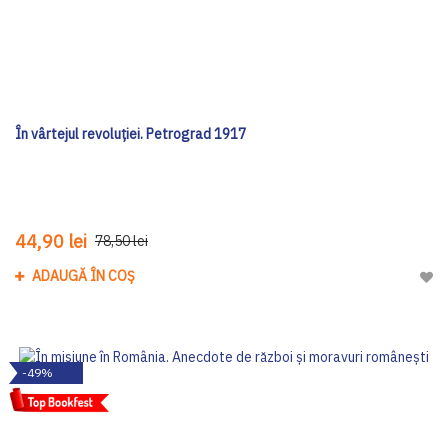
În vârtejul revoluției. Petrograd 1917
44,90 lei
78,50 lei
ADAUGĂ ÎN COȘ
Adau
-49%