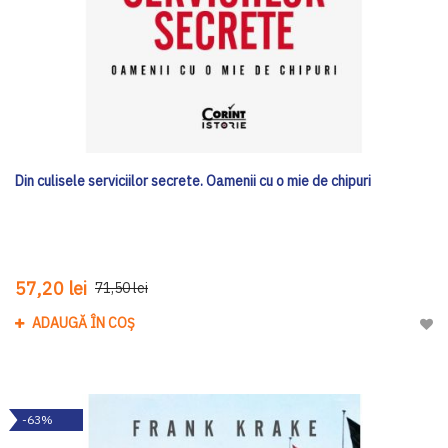
Din culisele serviciilor secrete. Oamenii cu o mie de chipuri
57,20 lei
71,50 lei
ADAUGĂ ÎN COȘ
Adau
-63%