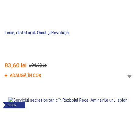
Lenin, dictatorul. Omul și Revoluția
83,60 lei
104,50 lei
ADAUGĂ ÎN COȘ
Adau
-20%