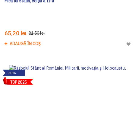
Fiica lui Stalin, ediția a II-a
65,20 lei
81,50 lei
ADAUGĂ ÎN COȘ
Adau
-20%