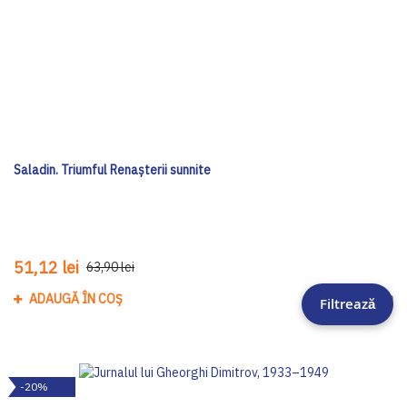
Saladin. Triumful Renașterii sunnite
51,12 lei
63,90 lei
ADAUGĂ ÎN COȘ
Adau
Filtrează
-20%