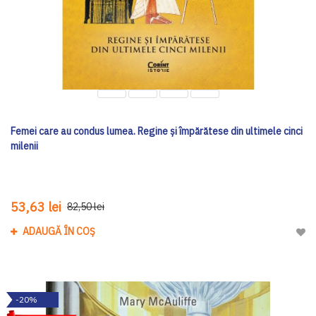
Femei care au condus lumea. Regine și împărătese din ultimele cinci
milenii
53,63 lei
82,50 lei
ADAUGĂ ÎN COȘ
Adau
-20%