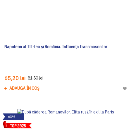
Napoleon al III-lea și România. Influența francmasonilor
65,20 lei
81,50 lei
ADAUGĂ ÎN COȘ
Adau
-63%