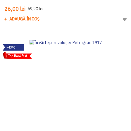
26,00 lei
69,90 lei
ADAUGĂ ÎN COȘ
Adau
-43%