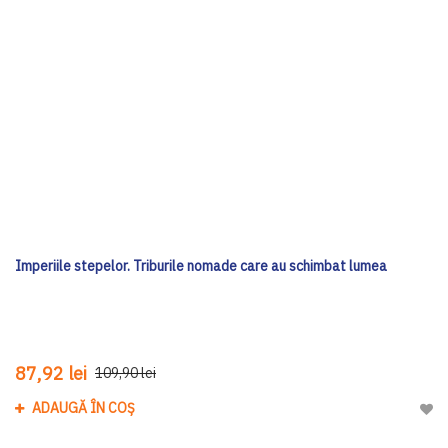
Imperiile stepelor. Triburile nomade care au schimbat lumea
87,92 lei
109,90 lei
ADAUGĂ ÎN COȘ
Adau