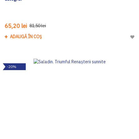
65,20 lei
81,50 lei
ADAUGĂ ÎN COȘ
Adau
-20%