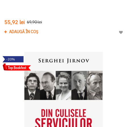
55,92 lei
69,90 lei
ADAUGĂ ÎN COȘ
Adau
-20%