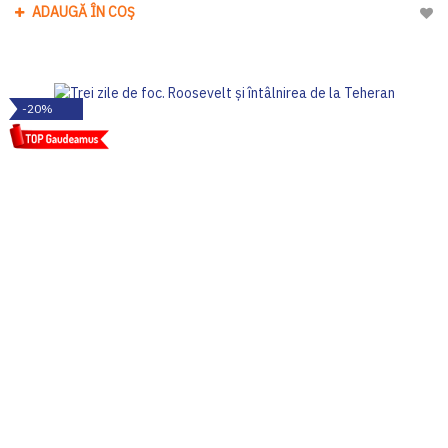
ADAUGĂ ÎN COȘ
Adau
-20%