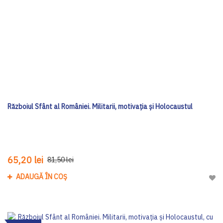
Războiul Sfânt al României. Militarii, motivația și Holocaustul
65,20 lei
81,50 lei
ADAUGĂ ÎN COȘ
Adau