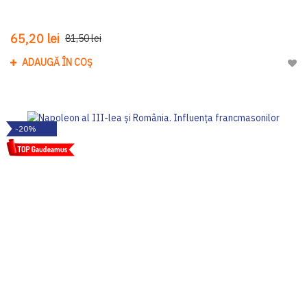
65,20 lei
81,50 lei
ADAUGĂ ÎN COȘ
Adau
-20%