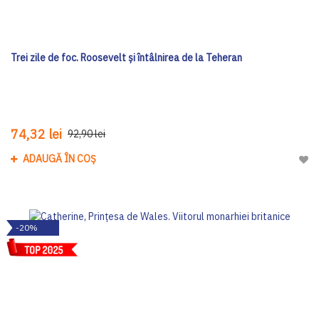
Trei zile de foc. Roosevelt și întâlnirea de la Teheran
74,32 lei
92,90 lei
ADAUGĂ ÎN COȘ
Adau
-20%