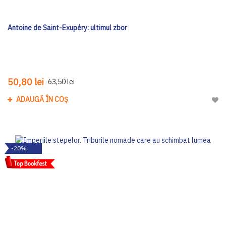
Antoine de Saint-Exupéry: ultimul zbor
50,80 lei
63,50 lei
ADAUGĂ ÎN COȘ
Adau
-20%