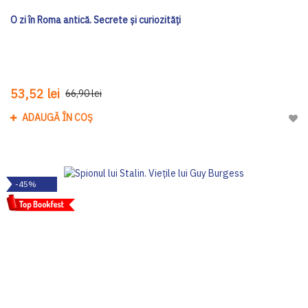
O zi în Roma antică. Secrete şi curiozităţi
53,52 lei
66,90 lei
ADAUGĂ ÎN COȘ
Adau
-45%