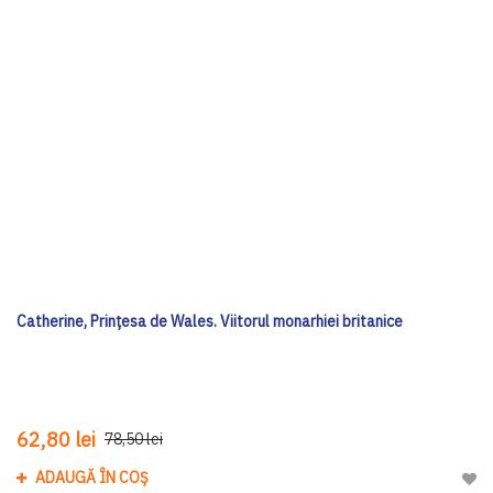
Catherine, Prințesa de Wales. Viitorul monarhiei britanice
62,80 lei
78,50 lei
ADAUGĂ ÎN COȘ
Adau