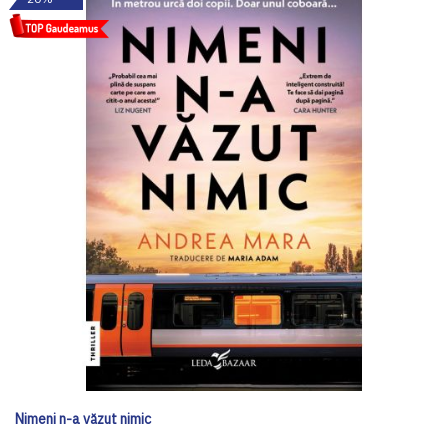
Nimeni n-a văzut nimic