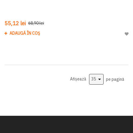
55,12 lei
68,90 lei
ADAUGĂ ÎN COȘ
Adau
Afișează
pe pagină