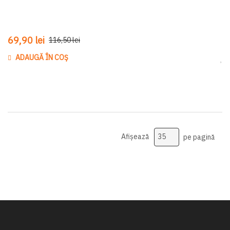
69,90 lei
116,50 lei
ADAUGĂ ÎN COȘ
Ada
Afișează
pe pagină